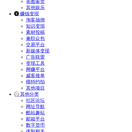
美图鉴赏
其他娱乐
赚钱变现
淘客抽佣
知识变现
素材投稿
兼职众包
交易平台
新媒体变现
广告联盟
变现工具
网赚平台
威客接单
模特约拍
其他项目
其他分类
社区论坛
网址导航
酷站趣站
邮箱平台
数字货币
体制相关