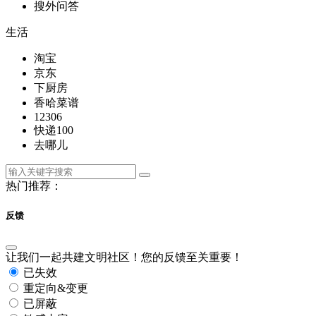
搜外问答
生活
淘宝
京东
下厨房
香哈菜谱
12306
快递100
去哪儿
热门推荐：
反馈
让我们一起共建文明社区！您的反馈至关重要！
已失效
重定向&变更
已屏蔽