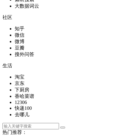
大数据词云
社区
知乎
微信
微博
豆瓣
搜外问答
生活
淘宝
京东
下厨房
香哈菜谱
12306
快递100
去哪儿
热门推荐：