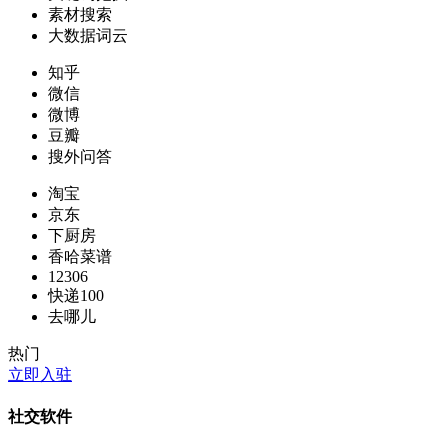
素材搜索
大数据词云
知乎
微信
微博
豆瓣
搜外问答
淘宝
京东
下厨房
香哈菜谱
12306
快递100
去哪儿
热门
立即入驻
社交软件