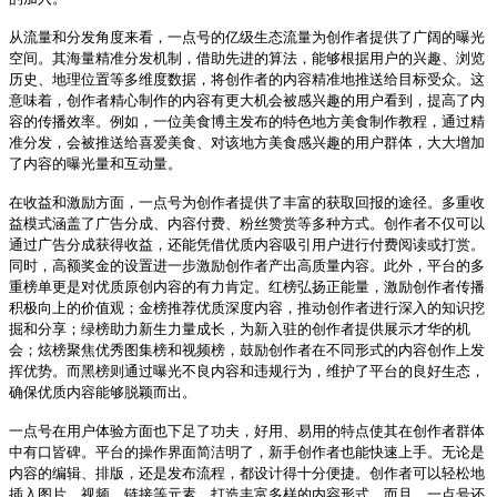
从流量和分发角度来看，一点号的亿级生态流量为创作者提供了广阔的曝光
空间。其海量精准分发机制，借助先进的算法，能够根据用户的兴趣、浏览
历史、地理位置等多维度数据，将创作者的内容精准地推送给目标受众。这
意味着，创作者精心制作的内容有更大机会被感兴趣的用户看到，提高了内
容的传播效率。例如，一位美食博主发布的特色地方美食制作教程，通过精
准分发，会被推送给喜爱美食、对该地方美食感兴趣的用户群体，大大增加
了内容的曝光量和互动量。
在收益和激励方面，一点号为创作者提供了丰富的获取回报的途径。多重收
益模式涵盖了广告分成、内容付费、粉丝赞赏等多种方式。创作者不仅可以
通过广告分成获得收益，还能凭借优质内容吸引用户进行付费阅读或打赏。
同时，高额奖金的设置进一步激励创作者产出高质量内容。此外，平台的多
重榜单更是对优质原创内容的有力肯定。红榜弘扬正能量，激励创作者传播
积极向上的价值观；金榜推荐优质深度内容，推动创作者进行深入的知识挖
掘和分享；绿榜助力新生力量成长，为新入驻的创作者提供展示才华的机
会；炫榜聚焦优秀图集榜和视频榜，鼓励创作者在不同形式的内容创作上发
挥优势。而黑榜则通过曝光不良内容和违规行为，维护了平台的良好生态，
确保优质内容能够脱颖而出。
一点号在用户体验方面也下足了功夫，好用、易用的特点使其在创作者群体
中有口皆碑。平台的操作界面简洁明了，新手创作者也能快速上手。无论是
内容的编辑、排版，还是发布流程，都设计得十分便捷。创作者可以轻松地
插入图片、视频、链接等元素，打造丰富多样的内容形式。而且，一点号还