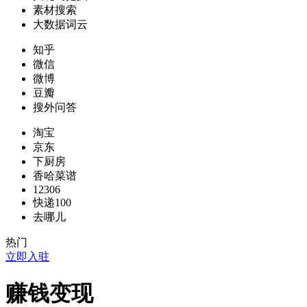
素材搜索
大数据词云
知乎
微信
微博
豆瓣
搜外问答
淘宝
京东
下厨房
香哈菜谱
12306
快递100
去哪儿
热门
立即入驻
赚钱变现