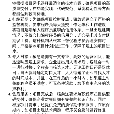
够根据项目需求选择最适合的技术方案，确保项目的高
质量交付，在功能实现、代码规范、系统稳定性等方面
都能达到较高标准。
杜绝延期：为确保项目按时完成，猿急送建立了严格的
监督机制。要求程序员每天提交工作记录和工作进度，
将项目延期纳入程序员兼职的信用体系。一旦出现延期
情况，不仅会扣除程序员的信用分，还会要求其支付延
期误工费。这种机制从根本上督促程序员合理安排时
间，严格按照项目计划推进工作，保障了雇主的项目进
度。
专人对接：猿急送拥有一支专业、高效的运营团队，能
迅速响应雇主需求。企业提出用人需求后，客服会一对
一进行对接，全程参与筛选人才。无论工作日还是双休
日，当天就能确定对口人才，大大缩短了企业寻找人才
的时间成本。并且，在工作后的一小时内，如果雇主对
兼职程序员不满意，可无条件退款，给予雇主充分的选
择权利。
售后服务：项目完成后，猿急送要求兼职程序员提供源
码交付，确保企业对项目拥有完整的知识产权。同时，
根据项目需求，还提供免费的质保期维护服务，在质保
期内，如项目出现技术问题，程序员会及时进行修复，