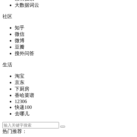
大数据词云
社区
知乎
微信
微博
豆瓣
搜外问答
生活
淘宝
京东
下厨房
香哈菜谱
12306
快递100
去哪儿
热门推荐：