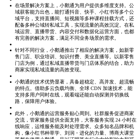
在场景解决方案上，小鹅通为用户提供多维度支持。公
域获客能力出色，能打通抖音、快手、小红书等多个公
域平台，支持直播间、短视频等多种课程挂载方式，还
配备多种公域转私域工具，实现流量的高效沉淀。在私
域运营、直播带货、内容交付和数据化运营方面，也都
有完善的解决方案，满足不同业务场景的需求。
针对不同行业，小鹅通推出了相应的解决方案，如新零
售门店、职业培训、知识付费、美业直播等。以新零售
门店为例，通过私域直播带货与门店体系的结合，助力
商家实现私域流量的高效变现。
小鹅通的技术优势显著，具备超稳定、高并发、超流畅
的特点。借助多云负载均衡、全球 CDN 加速技术，能
支持多用户同时在线，观看端还能自动探测并切换线
路，保障用户体验。
此外，小鹅通的运营服务贴心周到。社群服务促进商家
交流，管家服务提供全面支持，大客服务实现 24 小时在
线响应，运维服务能及时处理需求。众多知名品牌和机
构，像小红书种草学、刘润・进化的力量、博商大课堂