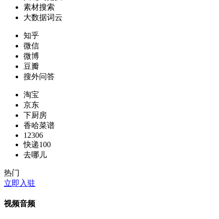
素材搜索
大数据词云
知乎
微信
微博
豆瓣
搜外问答
淘宝
京东
下厨房
香哈菜谱
12306
快递100
去哪儿
热门
立即入驻
视频音频