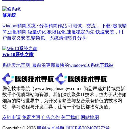
修系统
window精简系统 : 分享精简作品 可测试、交流 、下载: 极限精
简,适度精简,轻量优化,极限优化,速度稳定为先,快速安装，用
户自定义安装,精简包、系统清理软件分享
Win10系统之家
系统天地官网_最前沿更新最快的windows10系统下载站
腾创技术导航（www.tengchuangw.com）为您严选并持续更新
数千个优质网站与资源。我们深度聚焦IT技术，致力于从浩如
烟海的网络世界中，为开发者筛选与整合最有价值的技术网
站、学习教程与开发工具，让每一个链接都物有所值。
友链申请
免责声明
广告合作
关于我们
网站地图
Copyright © 2026
腾创技术导航
闽ICP备2024076272号