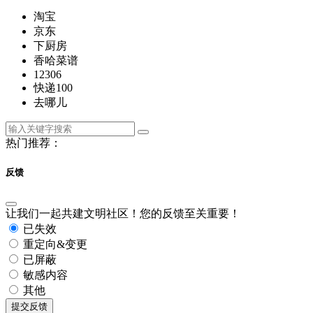
淘宝
京东
下厨房
香哈菜谱
12306
快递100
去哪儿
热门推荐：
反馈
让我们一起共建文明社区！您的反馈至关重要！
已失效
重定向&变更
已屏蔽
敏感内容
其他
提交反馈