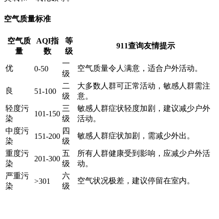
空气质量标准
空气质
AQI指
等
911查询友情提示
量
数
级
一
优
空气质量令人满意，适合户外活动。
0-50
级
二
大多数人群可正常活动，敏感人群需注
良
51-100
级
意。
轻度污
三
敏感人群症状轻度加剧，建议减少户外
101-150
染
级
活动。
中度污
四
敏感人群症状加剧，需减少外出。
151-200
染
级
重度污
五
所有人群健康受到影响，应减少户外活
201-300
染
级
动。
严重污
六
空气状况极差，建议停留在室内。
>301
染
级