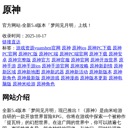
原神
官方网站-全新5.4版本「梦间见月明」上线！
收录时间：2025-10-17
链接直达
标签：
游戏资源
yuanshen官网
原神
原神ios
原神PC下载
原神
PC官网
原神PC版
原神PC端
原神PC端官网
原神下载
原神安
卓
原神完整版
原神官方
原神官服
原神官网
原神开放世界
原
神手游
原神手游ios
原神手游官网
原神攻略
原神新剧情
原神
新区域
原神新地图
原神新武器
原神新活动
原神新版本
原神
新角色
原神最新版
原神游戏
原神漫画
原神版本更新
原神电
脑版
原神米哈游
原神角色
网站介绍
全新5.4版本「梦间见月明」现已推出！《原神》是由米哈游
自研的一款开放世界冒险RPG。你将在游戏中探索一个被称作
「提瓦特」的幻想世界。在这广阔的世界中，你可以踏遍七