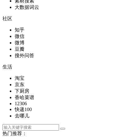
素材搜索
大数据词云
社区
知乎
微信
微博
豆瓣
搜外问答
生活
淘宝
京东
下厨房
香哈菜谱
12306
快递100
去哪儿
热门推荐：