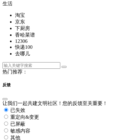
生活
淘宝
京东
下厨房
香哈菜谱
12306
快递100
去哪儿
热门推荐：
反馈
让我们一起共建文明社区！您的反馈至关重要！
已失效
重定向&变更
已屏蔽
敏感内容
其他