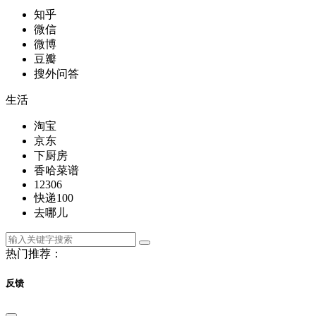
知乎
微信
微博
豆瓣
搜外问答
生活
淘宝
京东
下厨房
香哈菜谱
12306
快递100
去哪儿
热门推荐：
反馈