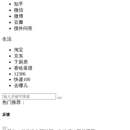
知乎
微信
微博
豆瓣
搜外问答
生活
淘宝
京东
下厨房
香哈菜谱
12306
快递100
去哪儿
热门推荐：
反馈