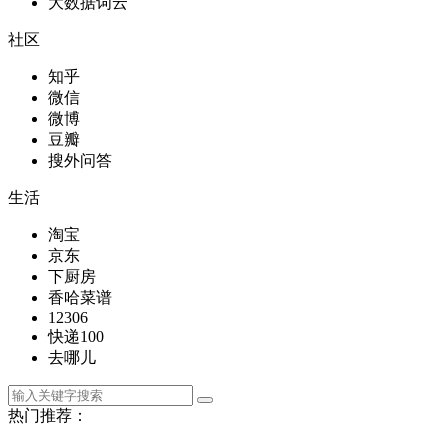
大数据词云
社区
知乎
微信
微博
豆瓣
搜外问答
生活
淘宝
京东
下厨房
香哈菜谱
12306
快递100
去哪儿
热门推荐：