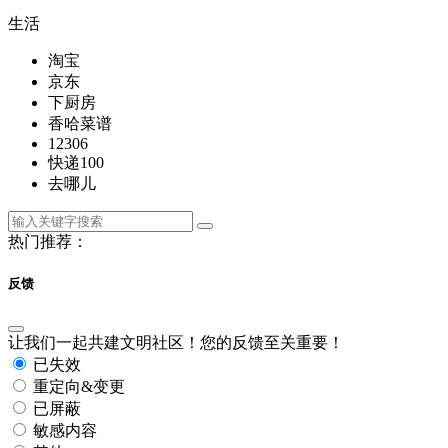
生活
淘宝
京东
下厨房
香哈菜谱
12306
快递100
去哪儿
热门推荐：
反馈
让我们一起共建文明社区！您的反馈至关重要！
已失效
重定向&变更
已屏蔽
敏感内容