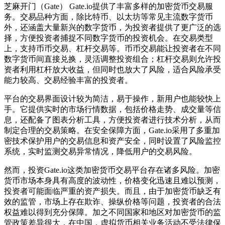
芝麻开门（Gate） Gate.io提供了丰富多样的加密货币交易服
务。交易品种方面，除比特币、以太坊等常见主流数字货币
外，还涵盖大量新兴的数字货币，为投资者提供了更广泛的选
择，方便投资者捕捉不同数字货币的投资机会。在交易类型
上，支持币币交易、杠杆交易等。币币交易能让投资者在不同
数字货币间直接兑换，灵活调整投资组合；杠杆交易则允许投
资者利用杠杆放大收益，但同时也放大了风险，适合风险承受
能力较高、交易经验丰富的投资者。
平台的交易界面设计较为简洁，易于操作，新用户也能较快上
手。它提供实时的市场行情数据，包括价格走势、成交量等信
息，还配备了图表分析工具，方便投资者进行技术分析，从而
制定合理的交易策略。在安全保障方面，Gate.io采用了多重加
密技术保护用户的交易信息和资产安全，同时设置了风险监控
系统，实时监测交易异常情况，降低用户的交易风险。
然而，投资Gate.io这类加密货币交易平台存在诸多风险。加密
货币市场本身具有高度的波动性，价格变化迅速且难以预测，
投资者可能面临严重的资产损失。而且，由于加密货币缺乏有
效的监管，市场上存在欺诈、操纵价格等问题，投资者的合法
权益难以得到充分保障。加之不同国家和地区对加密货币的监
管政策差异很大，在中国，虚拟货币相关业务活动不受法律保