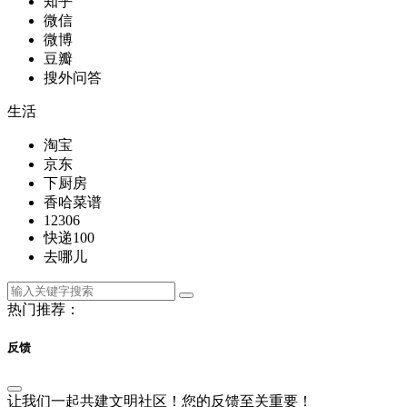
知乎
微信
微博
豆瓣
搜外问答
生活
淘宝
京东
下厨房
香哈菜谱
12306
快递100
去哪儿
热门推荐：
反馈
让我们一起共建文明社区！您的反馈至关重要！