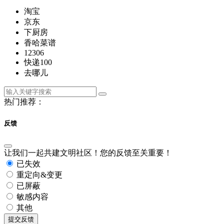
淘宝
京东
下厨房
香哈菜谱
12306
快递100
去哪儿
热门推荐：
反馈
让我们一起共建文明社区！您的反馈至关重要！
已失效
重定向&变更
已屏蔽
敏感内容
其他
提交反馈