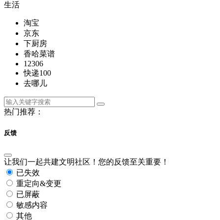
生活
淘宝
京东
下厨房
香哈菜谱
12306
快递100
去哪儿
热门推荐：
反馈
让我们一起共建文明社区！您的反馈至关重要！
已失效
重定向&变更
已屏蔽
敏感内容
其他