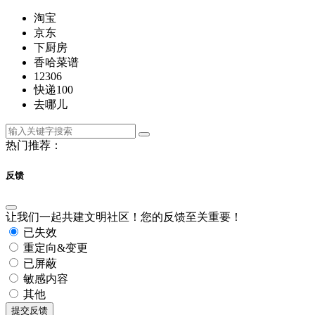
淘宝
京东
下厨房
香哈菜谱
12306
快递100
去哪儿
热门推荐：
反馈
让我们一起共建文明社区！您的反馈至关重要！
已失效
重定向&变更
已屏蔽
敏感内容
其他
提交反馈