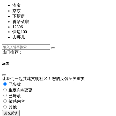
淘宝
京东
下厨房
香哈菜谱
12306
快递100
去哪儿
热门推荐：
反馈
让我们一起共建文明社区！您的反馈至关重要！
已失效
重定向&变更
已屏蔽
敏感内容
其他
提交反馈