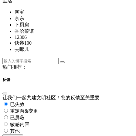
生活
淘宝
京东
下厨房
香哈菜谱
12306
快递100
去哪儿
热门推荐：
反馈
让我们一起共建文明社区！您的反馈至关重要！
已失效
重定向&变更
已屏蔽
敏感内容
其他