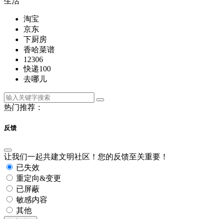
生活
淘宝
京东
下厨房
香哈菜谱
12306
快递100
去哪儿
热门推荐：
反馈
让我们一起共建文明社区！您的反馈至关重要！
已失效
重定向&变更
已屏蔽
敏感内容
其他